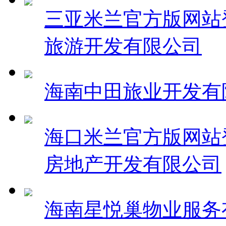
三亚米兰官方版网站登
旅游开发有限公司
海南中田旅业开发有
海口米兰官方版网站登
房地产开发有限公司
海南星悦巢物业服务