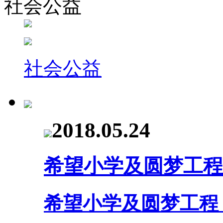
社会公益
社会公益
2018.05.24
希望小学及圆梦工程
希望小学及圆梦工程 希