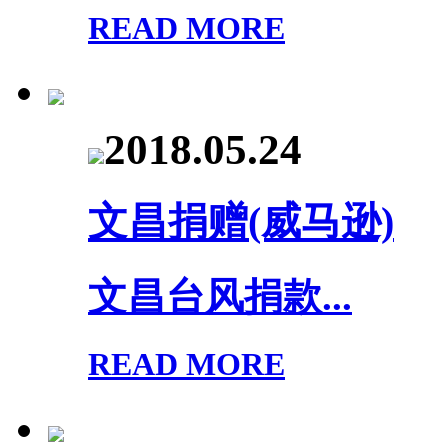
READ MORE
2018.05.24
文昌捐赠(威马逊)
文昌台风捐款...
READ MORE