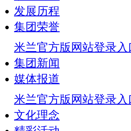
发展历程
集团荣誉
米兰官方版网站登录入口-
集团新闻
媒体报道
米兰官方版网站登录入
文化理念
精彩活动