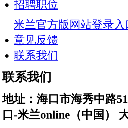
招聘职位
米兰官方版网站登录入口-
意见反馈
联系我们
联系我们
地址：海口市海秀中路51
口-米兰online（中国） 