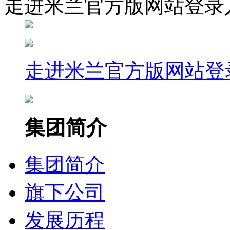
走进米兰官方版网站登录入口
走进米兰官方版网站登录入
集团简介
集团简介
旗下公司
发展历程