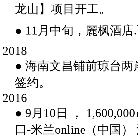
龙山】项目开工。
● 11月中旬，麗枫酒
2018
● 海南文昌铺前琼台
签约。
2016
● 9月10日 ， 1,60
口-米兰online（中