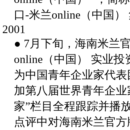
口-米兰online（中国）
2001
● 7月下旬，海南米兰
online（中国） 实
为中国青年企业家代表
加第八届世界青年企业
家”栏目全程跟踪并播
点评中对海南米兰官方