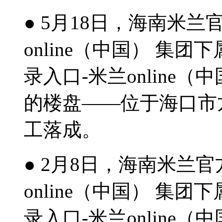
● 5月18日，海南米
online（中国） 集
录入口-米兰online
的楼盘——位于海口市
工落成。
● 2月8日，海南米兰
online（中国） 集
录入口-米兰online