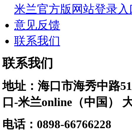
米兰官方版网站登录入口-
意见反馈
联系我们
联系我们
地址：海口市海秀中路51
口-米兰online（中国） 
电话：0898-66766228