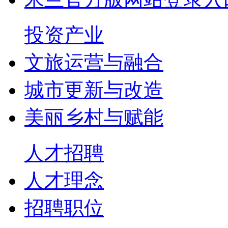
投资产业
文旅运营与融合
城市更新与改造
美丽乡村与赋能
人才招聘
人才理念
招聘职位