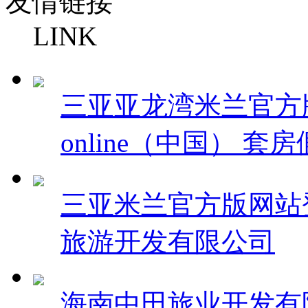
友情链接
LINK
三亚亚龙湾米兰官方
online（中国） 套
三亚米兰官方版网站登
旅游开发有限公司
海南中田旅业开发有