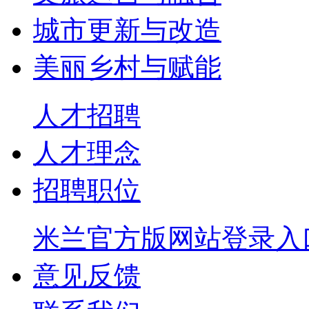
城市更新与改造
美丽乡村与赋能
人才招聘
人才理念
招聘职位
米兰官方版网站登录入口-
意见反馈