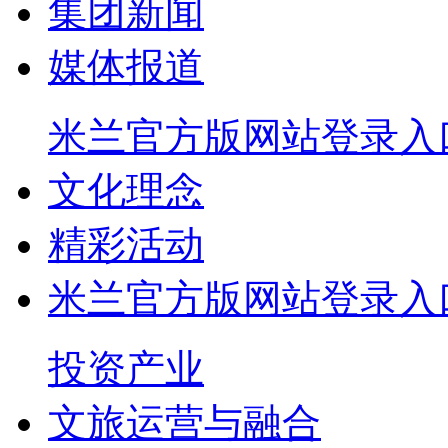
集团新闻
媒体报道
米兰官方版网站登录入
文化理念
精彩活动
米兰官方版网站登录入口-
投资产业
文旅运营与融合