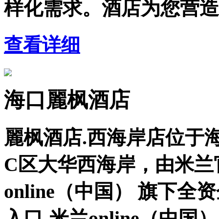
样化需求。酒店为您营造
查看详细
海口麗枫酒店
麗枫酒店.西海岸店位于海
C区大华西海岸，由米兰
online（中国） 旗
入口-米兰online（中