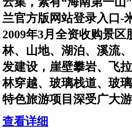
云集，素有“海南第一山
兰官方版网站登录入口-米兰
2009年3月全资收购景
林、山地、湖泊、溪流、
发建设，崖壁攀岩、飞拉
林穿越、玻璃栈道、玻璃
特色旅游项目深受广大游
查看详细