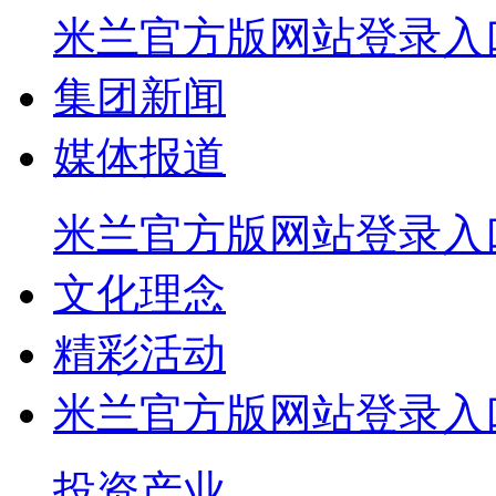
米兰官方版网站登录入口-
集团新闻
媒体报道
米兰官方版网站登录入
文化理念
精彩活动
米兰官方版网站登录入口-
投资产业