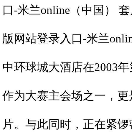
口-米兰online（中国
版网站登录入口-米兰onl
中环球城大酒店在2003
作为大赛主会场之一，更
片。与此同时，正在紧锣