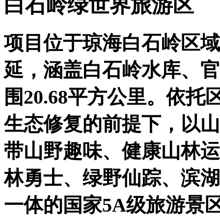
白石岭绿世界旅游区
项目位于琼海白石岭区域
延，涵盖白石岭水库、官
围20.68平方公里。依
生态修复的前提下，以山
带山野趣味、健康山林运
林勇士、绿野仙踪、滨湖
一体的国家5A级旅游景