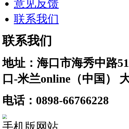
意见反馈
联系我们
联系我们
地址：海口市海秀中路51
口-米兰online（中国） 
电话：0898-66766228
手机版网站