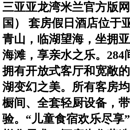
三亚亚龙湾米兰官方版网站
国） 套房假日酒店位于
青山，临湖望海，坐拥亚
海滩，享亲水之乐。28
拥有开放式客厅和宽敞的
湖变幻之美。所有客房均
橱间、全套轻厨设备，带
验。“儿童食宿欢乐尽享