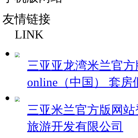
友情链接
LINK
三亚亚龙湾米兰官方
online（中国） 套
三亚米兰官方版网站登
旅游开发有限公司