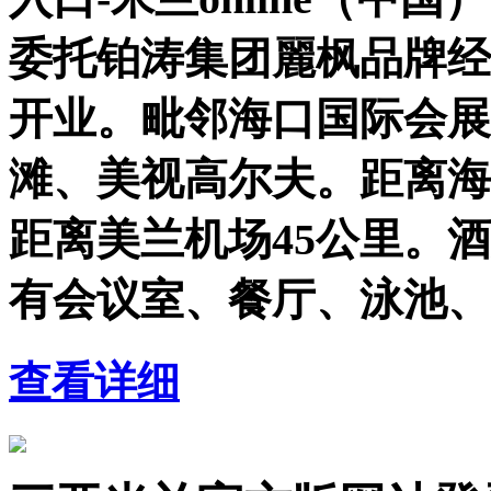
委托铂涛集团麗枫品牌经营
开业。毗邻海口国际会展
滩、美视高尔夫。距离海
距离美兰机场45公里。酒
有会议室、餐厅、泳池、
查看详细