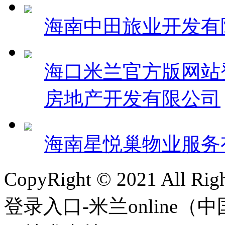
海南中田旅业开发有
海口米兰官方版网站登
房地产开发有限公司
海南星悦巢物业服务
CopyRight © 2021 All
登录入口-米兰online