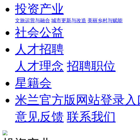
投资产业
文旅运营与融合
城市更新与改造
美丽乡村与赋能
社会公益
人才招聘
人才理念
招聘职位
星籍会
米兰官方版网站登录入口-
意见反馈
联系我们