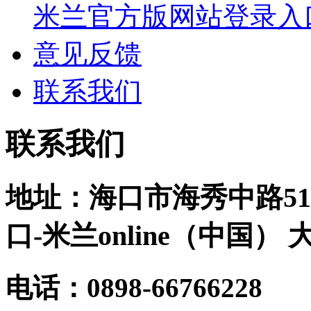
米兰官方版网站登录入口-
意见反馈
联系我们
联系我们
地址：海口市海秀中路51
口-米兰online（中国） 
电话：0898-66766228