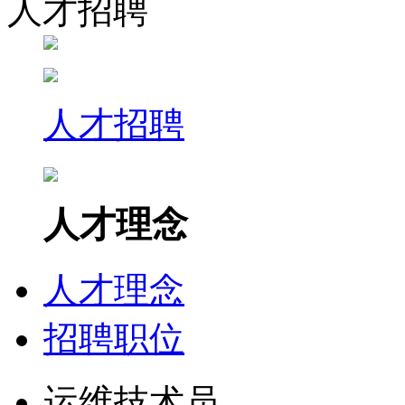
人才招聘
人才招聘
人才理念
人才理念
招聘职位
运维技术员