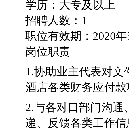
学历：大专及以上
招聘人数：1
职位有效期：2020年
岗位职责
1.协助业主代表对
酒店各类财务应付款
2.与各对口部门沟
递、反馈各类工作信