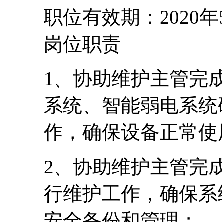
职位有效期：2020年
岗位职责
1、协助维护主管完
系统、智能弱电系统
作，确保设备正常使
2、协助维护主管完
行维护工作，确保系
安全备份和管理；