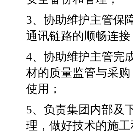
3、协助维护主管保
通讯链路的顺畅连接
4、协助维护主管完
材的质量监管与采购
使用；
5、负责集团内部及
理，做好技术的施工