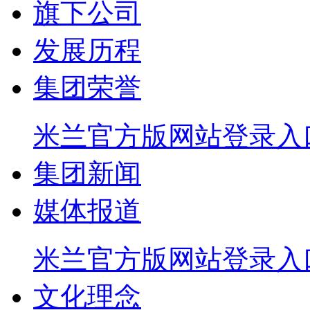
旗下公司
发展历程
集团荣誉
米兰官方版网站登录入口-
集团新闻
媒体报道
米兰官方版网站登录入
文化理念