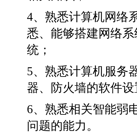
4、熟悉计算机网络
悉、能够搭建网络系
统；
5、熟悉计算机服务
器、防火墙的软件设
6、熟悉相关智能弱
问题的能力。