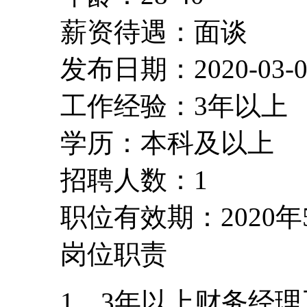
薪资待遇：面谈
发布日期：2020-03-0
工作经验：3年以上
学历：本科及以上
招聘人数：1
职位有效期：2020年
岗位职责
1、3年以上财务经