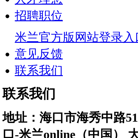
招聘职位
米兰官方版网站登录入口-
意见反馈
联系我们
联系我们
地址：海口市海秀中路51
口-米兰online（中国） 