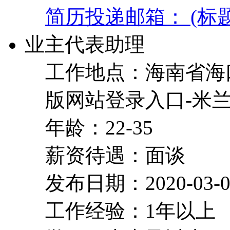
简历投递邮箱： (标
业主代表助理
工作地点：海南省海
版网站登录入口-米兰o
年龄：22-35
薪资待遇：面谈
发布日期：2020-03-0
工作经验：1年以上