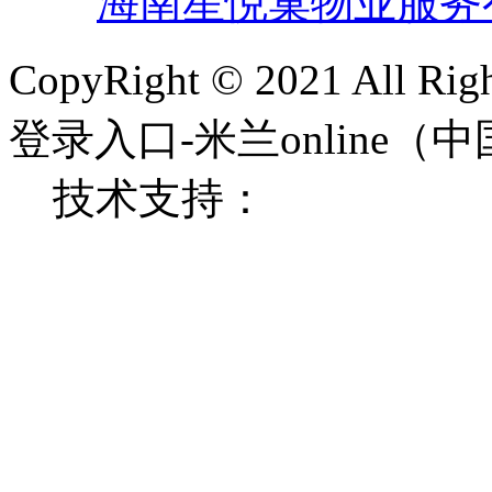
海南星悦巢物业服务
CopyRight © 2021 All
登录入口-米兰online
技术支持：