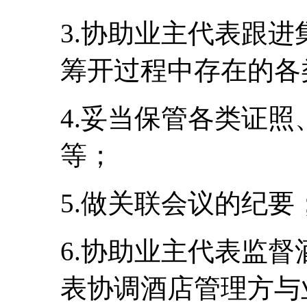
3.协助业主代表跟
筹开过程中存在的各
4.妥当保管各类证
等；
5.做关联会议的纪要
6.协助业主代表监
表协调酒店管理方与