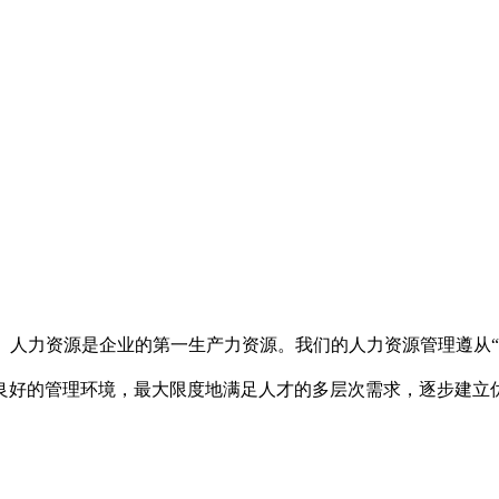
。人力资源是企业的第一生产力资源。我们的人力资源管理遵从“
良好的管理环境，最大限度地满足人才的多层次需求，逐步建立