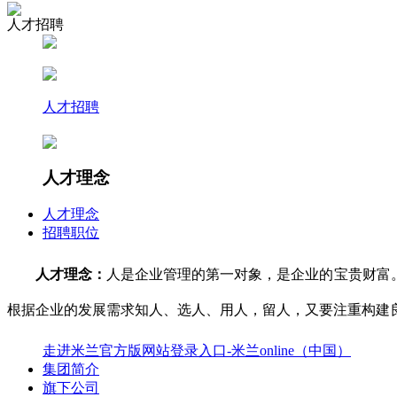
人才招聘
人才招聘
人才理念
人才理念
招聘职位
人才理念：
人是企业管理的第一对象，是企业的宝贵财富
根据企业的发展需求知人、选人、用人，留人，又要注重构建
走进米兰官方版网站登录入口-米兰online（中国）
集团简介
旗下公司