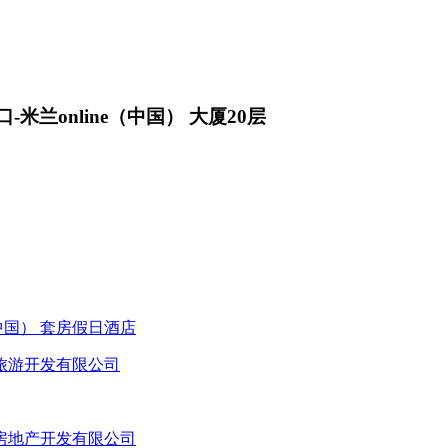
兰online（中国） 大厦20层
中国） 套房假日酒店
 旅游开发有限公司
 房地产开发有限公司