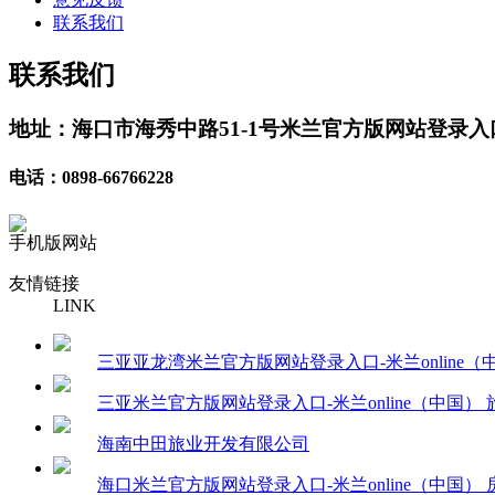
联系我们
联系我们
地址：海口市海秀中路51-1号米兰官方版网站登录入口-米
电话：0898-66766228
手机版网站
友情链接
LINK
三亚亚龙湾米兰官方版网站登录入口-米兰online（
三亚米兰官方版网站登录入口-米兰online（中国）
海南中田旅业开发有限公司
海口米兰官方版网站登录入口-米兰online（中国）