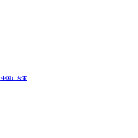
（中国） 故事