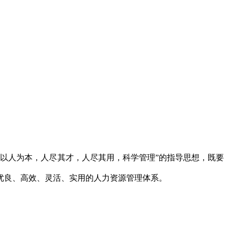
以人为本，人尽其才，人尽其用，科学管理”的指导思想，既要
优良、高效、灵活、实用的人力资源管理体系。