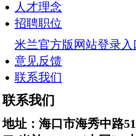
人才理念
招聘职位
米兰官方版网站登录入口-
意见反馈
联系我们
联系我们
地址：海口市海秀中路51