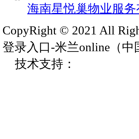
海南星悦巢物业服务
CopyRight © 2021 All
登录入口-米兰online
技术支持：