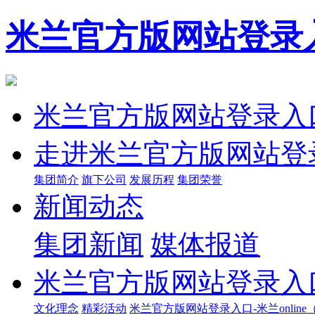
米兰官方版网站登录
米兰官方版网站登录入口-
走进米兰官方版网站登录入
集团简介
旗下公司
发展历程
集团荣誉
新闻动态
集团新闻
媒体报道
米兰官方版网站登录入
文化理念
精彩活动
米兰官方版网站登录入口-米兰online