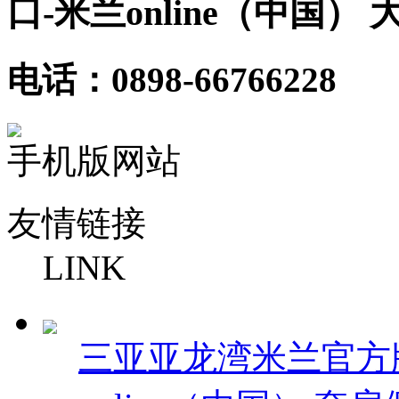
口-米兰online（中国） 
电话：0898-66766228
手机版网站
友情链接
LINK
三亚亚龙湾米兰官方