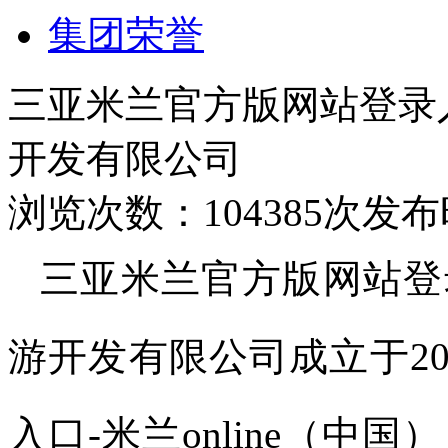
集团荣誉
三亚米兰官方版网站登录入口
开发有限公司
浏览次数：104385次
发布时
三亚米兰官方版网站登录入
游开发有限公司成立于2
入口-米兰online（中