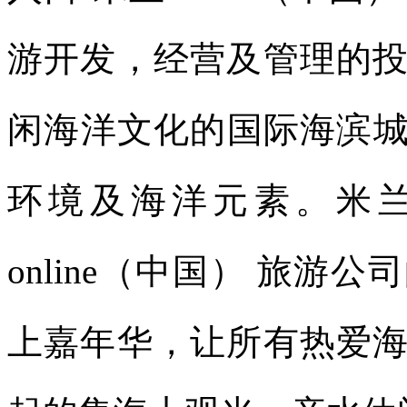
游开发，经营及管理的
闲海洋文化的国际海滨
环境及海洋元素。米兰
online（中国） 旅
上嘉年华，让所有热爱