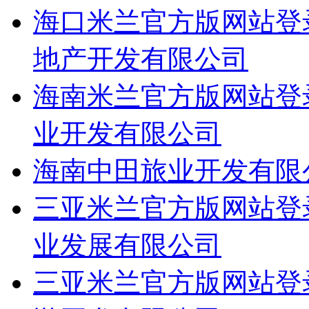
海口米兰官方版网站登录入
地产开发有限公司
海南米兰官方版网站登录入
业开发有限公司
海南中田旅业开发有限
三亚米兰官方版网站登录入
业发展有限公司
三亚米兰官方版网站登录入