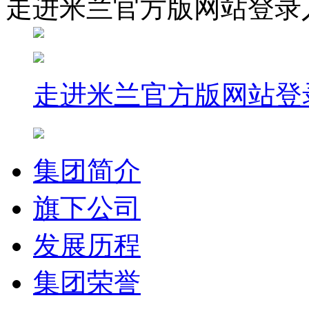
走进米兰官方版网站登录入口
走进米兰官方版网站登录入
集团简介
旗下公司
发展历程
集团荣誉