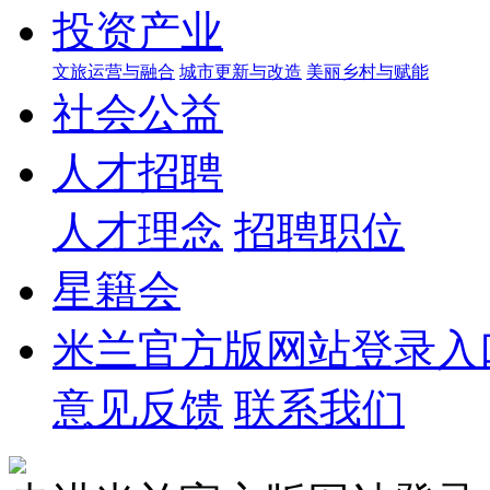
投资产业
文旅运营与融合
城市更新与改造
美丽乡村与赋能
社会公益
人才招聘
人才理念
招聘职位
星籍会
米兰官方版网站登录入口-
意见反馈
联系我们