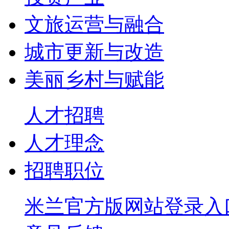
文旅运营与融合
城市更新与改造
美丽乡村与赋能
人才招聘
人才理念
招聘职位
米兰官方版网站登录入口-