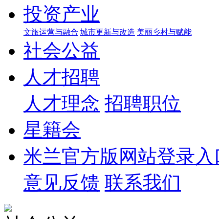
投资产业
文旅运营与融合
城市更新与改造
美丽乡村与赋能
社会公益
人才招聘
人才理念
招聘职位
星籍会
米兰官方版网站登录入口-
意见反馈
联系我们