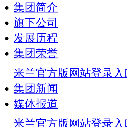
集团简介
旗下公司
发展历程
集团荣誉
米兰官方版网站登录入口-
集团新闻
媒体报道
米兰官方版网站登录入