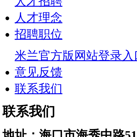
人才招聘
人才理念
招聘职位
米兰官方版网站登录入口-
意见反馈
联系我们
联系我们
地址：海口市海秀中路51