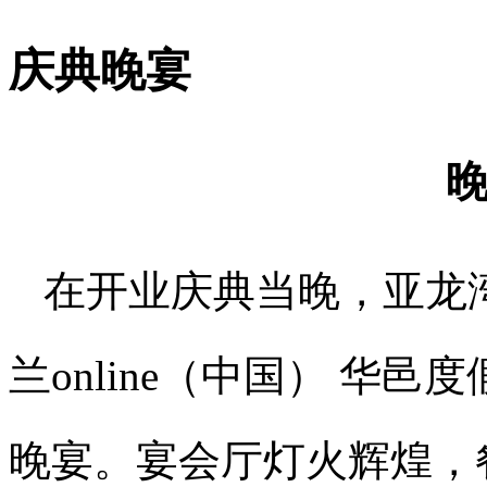
庆典晚宴
在开业庆典当晚，亚龙
兰online（中国） 华
晚宴。宴会厅灯火辉煌，