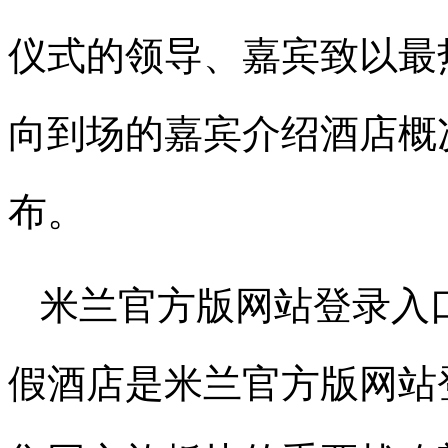
仪式的领导、嘉宾致以最
向到场的嘉宾介绍酒店概
布。
米兰官方版网站登录入口-
假酒店是米兰官方版网站登录