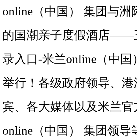
online（中国） 集团
的国潮亲子度假酒店——
录入口-米兰online（
举行！各级政府领导、港
宾、各大媒体以及米兰官
online（中国） 集团