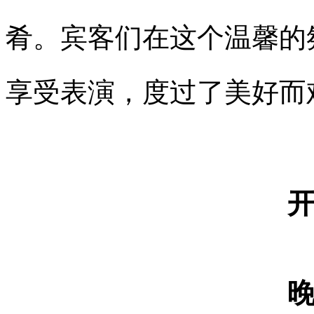
肴。宾客们在这个温馨的
享受表演，度过了美好而