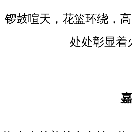
锣鼓喧天，花篮环绕，高
处处彰显着