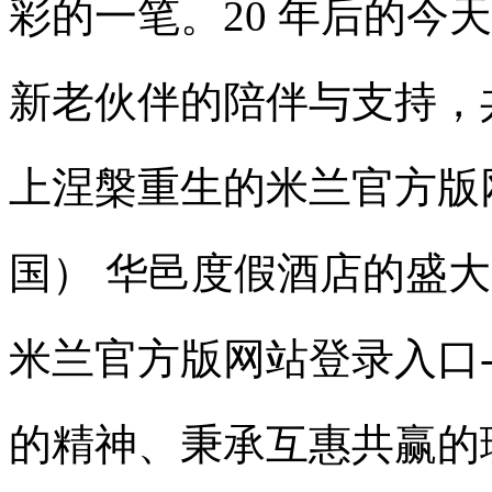
彩的一笔。20 年后的今
新老伙伴的陪伴与支持，
上涅槃重生的米兰官方版网站
国） 华邑度假酒店的盛
米兰官方版网站登录入口-米
的精神、秉承互惠共赢的