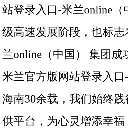
站登录入口-米兰onlin
级高速发展阶段，也标志
兰online（中国） 集
米兰官方版网站登录入口-米
海南30余载，我们始终
供平台，为心灵增添幸福