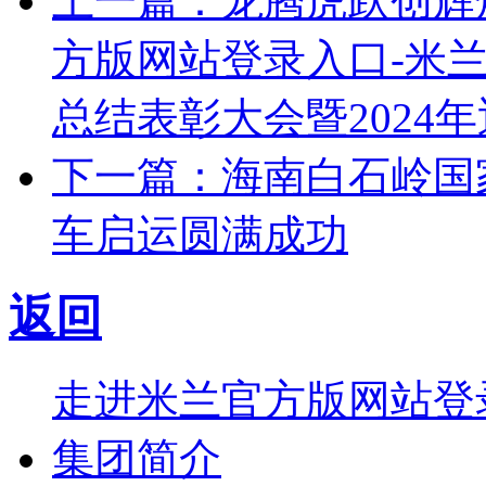
上一篇：龙腾虎跃创辉煌
方版网站登录入口-米兰on
总结表彰大会暨2024
下一篇：海南白石岭国
车启运圆满成功
返回
走进米兰官方版网站登录入
集团简介