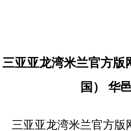
三亚亚龙湾米兰官方版网站
国） 华
三亚亚龙湾米兰官方版网站