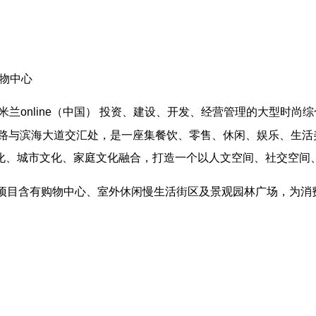
购物中心
米兰online（中国） 投资、建设、开发、经营管理的大型时
路与滨海大道交汇处，是一座集餐饮、零售、休闲、娱乐、生活
化、城市文化、家庭文化融合，打造一个以人文空间、社交空间、
。项目含有购物中心、室外休闲慢生活街区及景观园林广场，为