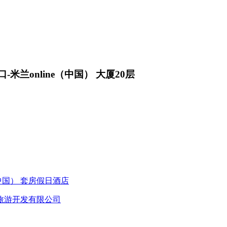
兰online（中国） 大厦20层
中国） 套房假日酒店
 旅游开发有限公司