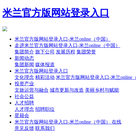
米兰官方版网站登录入口
米兰官方版网站登录入口-米兰online（中国）
走进米兰官方版网站登录入口-米兰online（中国）
集团简介
旗下公司
发展历程
集团荣誉
新闻动态
集团新闻
媒体报道
米兰官方版网站登录入口
文化理念
精彩活动
米兰官方版网站登录入口-米兰online
投资产业
文旅运营与融合
城市更新与改造
美丽乡村与赋能
社会公益
人才招聘
人才理念
招聘职位
星籍会
米兰官方版网站登录入口-米兰online（中国） 在线
意见反馈
联系我们