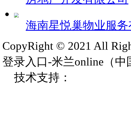
海南星悦巢物业服务
CopyRight © 2021 All
登录入口-米兰online
技术支持：