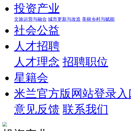
投资产业
文旅运营与融合
城市更新与改造
美丽乡村与赋能
社会公益
人才招聘
人才理念
招聘职位
星籍会
米兰官方版网站登录入口-
意见反馈
联系我们